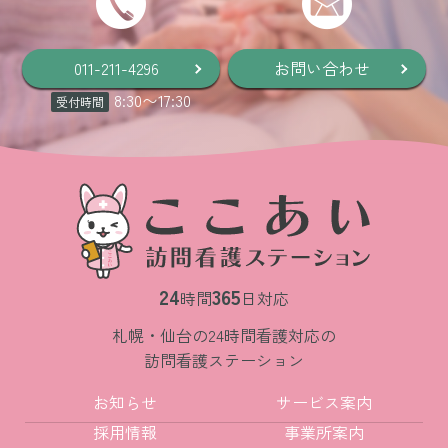
011-211-4296
お問い合わせ
8:30
〜
17:30
受付時間
24
365
時間
日対応
札幌・仙台の24時間看護対応の
訪問看護ステーション
お知らせ
サービス案内
採用情報
事業所案内