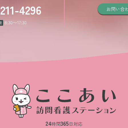
-211-4296
お問い合
8:30
〜
17:30
間
24
365
時間
日対応