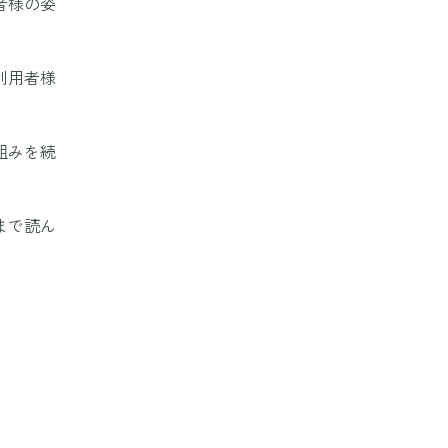
者様の姿
利用者様
組みを続
まで読ん